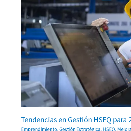
Tendencias en Gestión HSEQ para 
Emprendimiento
,
Gestión Estratégica
,
HSEQ
,
Mejora