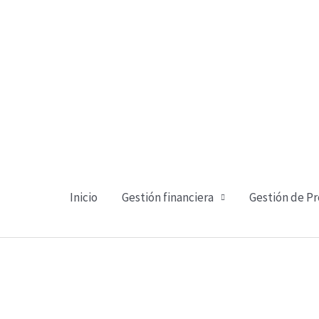
Ir
al
contenido
Inicio
Gestión financiera
Gestión de P