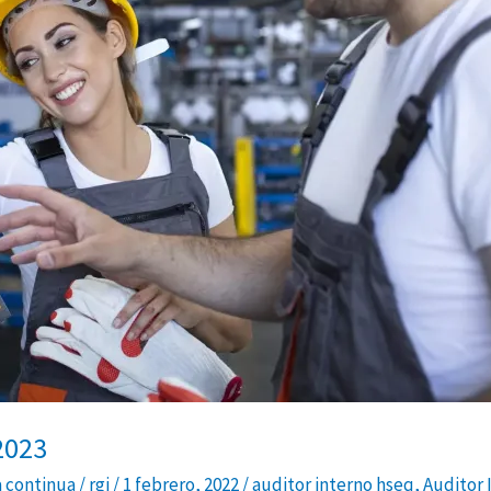
2023
 continua
/
rgi
/
1 febrero, 2022
/
auditor interno hseq
,
Auditor 