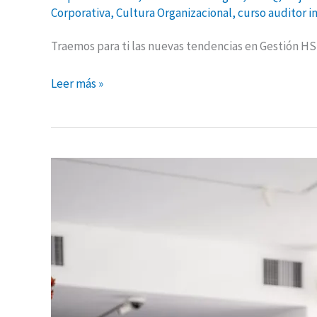
Corporativa
,
Cultura Organizacional
,
curso auditor i
Traemos para ti las nuevas tendencias en Gestión HS
Leer más »
Lo
que
la
pandemia
nos
enseñó
–
parte