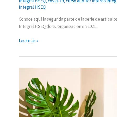
Integral HSEQ
,
covid-19
,
curso auditor interno integ
Integral HSEQ
Conoce aquí la segunda parte de la serie de artícul
Integral HSEQ de tu organización en 2021.
Leer más »
Lo
que
la
pandemia
nos
enseñó
–