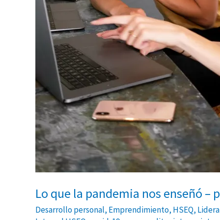
Lo que la pandemia nos enseñó – p
Desarrollo personal
,
Emprendimiento
,
HSEQ
,
Lider