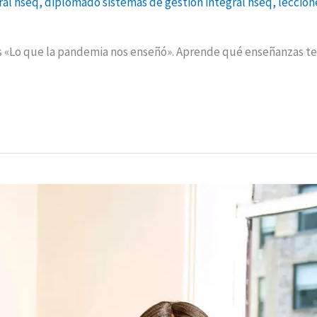
ral hseq
,
diplomado sistemas de gestion integral hseq
,
leccion
os «Lo que la pandemia nos enseñó». Aprende qué enseñanzas ten