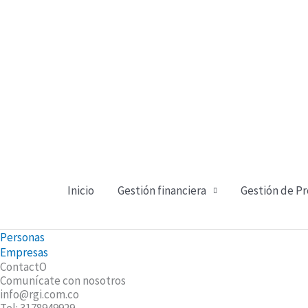
Ir
al
contenido
Inicio
Gestión financiera
Gestión de P
Personas
Empresas
ContactO
Comunícate con nosotros
info@rgi.com.co