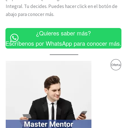
Integral. Tu decides. Puedes hacer click en el botón de
abajo para conocer más.
¿Quieres saber más?
Escríbenos por WhatsApp para conocer más.
El
El
Prod
Oferta
precio
precio
original
actual
En
era:
es:
$500,000.00.
$400,000.00.
Ofer