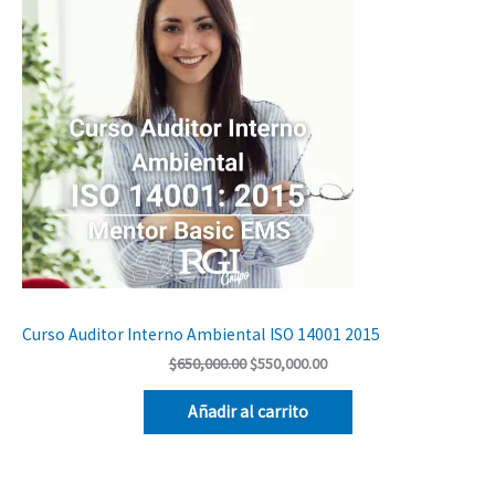
original
actual
En
era:
es:
$650,000.00.
$550,000.00.
Ofer
Curso Auditor Interno Ambiental ISO 14001 2015
$
650,000.00
$
550,000.00
Añadir al carrito