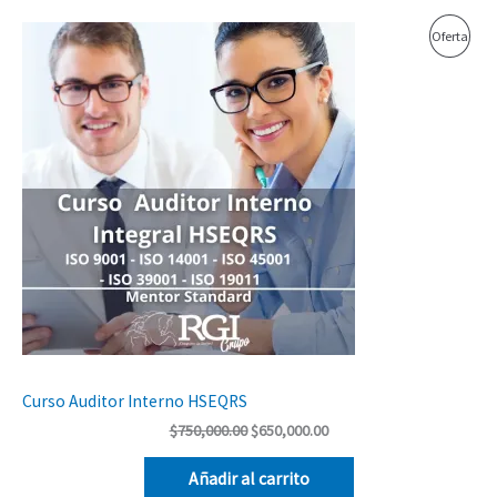
El
El
Prod
Oferta
precio
precio
original
actual
En
era:
es:
$750,000.00.
$650,000.00.
Ofer
Curso Auditor Interno HSEQRS
$
750,000.00
$
650,000.00
Añadir al carrito