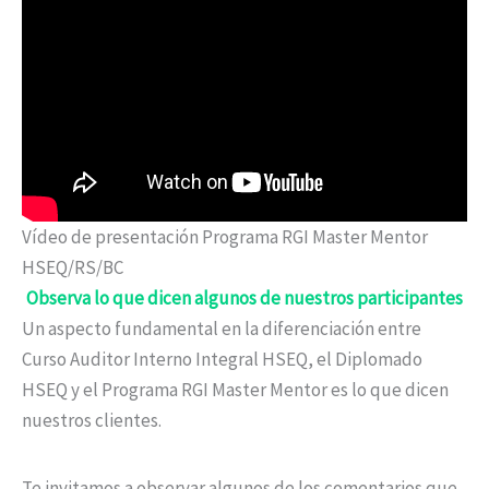
Vídeo de presentación Programa RGI Master Mentor
HSEQ/RS/BC
Observa lo que dicen algunos de nuestros participantes
Un aspecto fundamental en la diferenciación entre
Curso Auditor Interno Integral HSEQ, el Diplomado
HSEQ y el Programa RGI Master Mentor es lo que dicen
nuestros clientes.
Te invitamos a observar algunos de los comentarios que