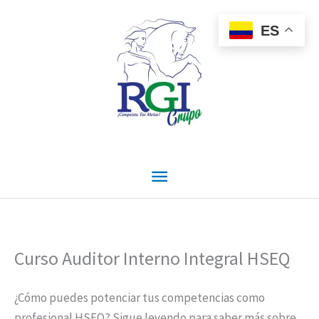
Ir
Menú
al
ES
contenido
principal
Curso Auditor Interno Integral HSEQ
¿Cómo puedes potenciar tus competencias como
profesional HSEQ? Sigue leyendo para saber más sobre