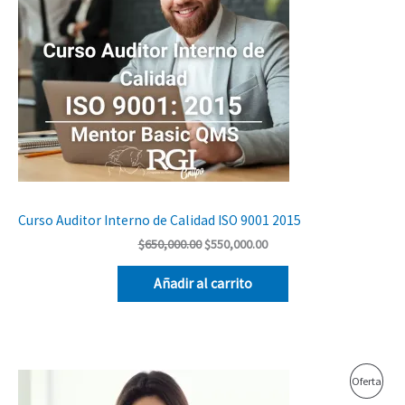
Curso Auditor Interno de Calidad ISO 9001 2015
$
650,000.00
$
550,000.00
Añadir al carrito
El
El
Prod
Oferta
precio
precio