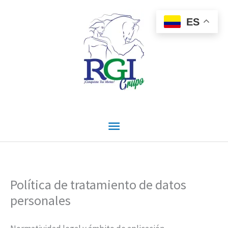
Ir
Menú
al
ES
contenido
principal
Política de tratamiento de datos
personales