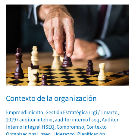
Contexto
de
la
organización
Contexto de la organización
Emprendimiento
,
Gestión Estratégica
/
rgi
/
1 marzo,
2019
/
auditor interno
,
auditor interno hseq
,
Auditor
Interno Integral HSEQ
,
Compromiso
,
Contexto
Organizacional
,
hseq
,
Liderazgo
,
Planificación