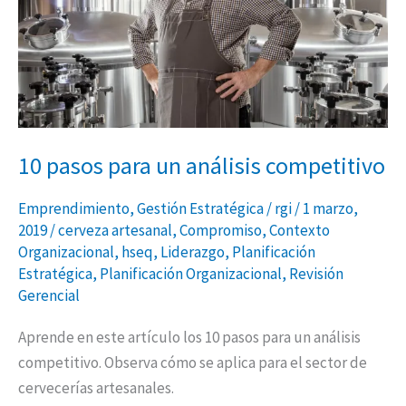
competitivo
10 pasos para un análisis competitivo
Emprendimiento
,
Gestión Estratégica
/
rgi
/
1 marzo,
2019
/
cerveza artesanal
,
Compromiso
,
Contexto
Organizacional
,
hseq
,
Liderazgo
,
Planificación
Estratégica
,
Planificación Organizacional
,
Revisión
Gerencial
Aprende en este artículo los 10 pasos para un análisis
competitivo. Observa cómo se aplica para el sector de
cervecerías artesanales.