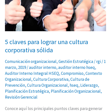
cultura
corporativa
sólida
5 claves para lograr una cultura
corporativa sólida
Comunicación organizacional
,
Gestión Estratégica
/
rgi
/
1
marzo, 2019
/
auditor interno
,
auditor interno hseq
,
Auditor Interno Integral HSEQ
,
Compromiso
,
Contexto
Organizacional
,
Cultura Corporativa
,
Cultura de
Prevención
,
Cultura Organizacional
,
hseq
,
Liderazgo
,
Planificación Estratégica
,
Planificación Organizacional
,
Revisión Gerencial
Conoce aquí los principales puntos claves para generar