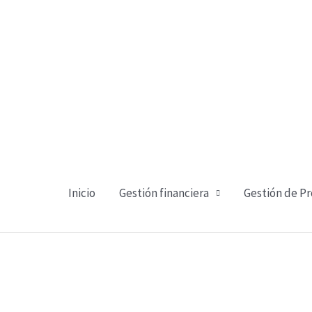
Ir
al
contenido
Inicio
Gestión financiera
Gestión de P