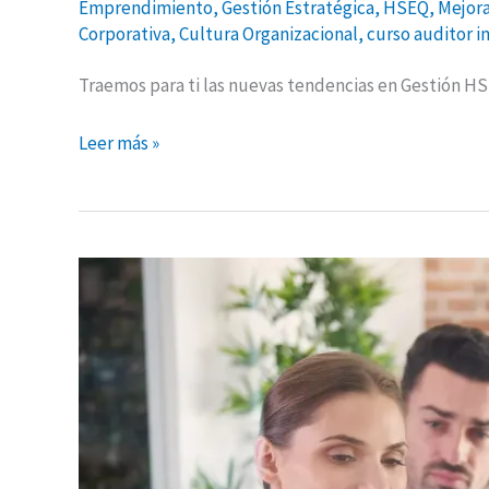
Emprendimiento
,
Gestión Estratégica
,
HSEQ
,
Mejora
Corporativa
,
Cultura Organizacional
,
curso auditor i
Traemos para ti las nuevas tendencias en Gestión HS
Leer más »
Cómo
cambiar
la
cultura
organizacional