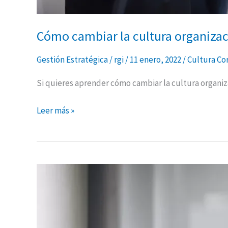
Cómo cambiar la cultura organizac
Gestión Estratégica
/
rgi
/
11 enero, 2022
/
Cultura Co
Si quieres aprender cómo cambiar la cultura organiza
Leer más »
¿Te
apasiona
tu
trabajo?