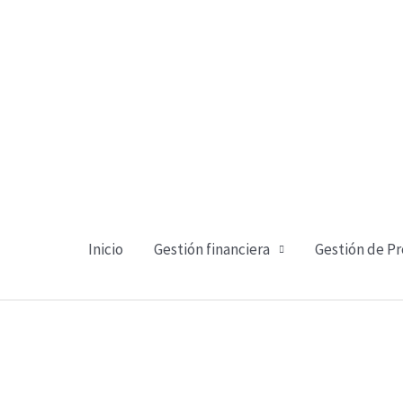
Ir
al
contenido
Inicio
Gestión financiera
Gestión de P