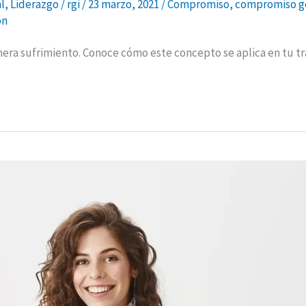
l
,
Liderazgo
/
rgi
/
23 marzo, 2021
/
Compromiso
,
compromiso ge
on
era sufrimiento. Conoce cómo este concepto se aplica en tu tr