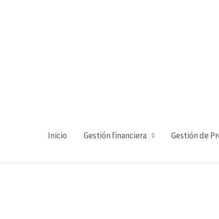
Ir
al
contenido
Inicio
Gestión financiera
Gestión de P