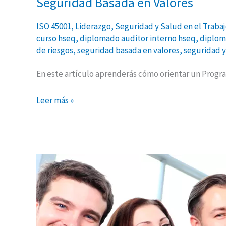
Seguridad Basada en Valores
ISO 45001
,
Liderazgo
,
Seguridad y Salud en el Traba
curso hseq
,
diplomado auditor interno hseq
,
diplom
de riesgos
,
seguridad basada en valores
,
seguridad y
En este artículo aprenderás cómo orientar un Progr
Leer más »
5
claves
para
lograr
una