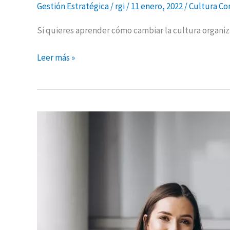
Gestión Estratégica
/
rgi
/
11 enero, 2022
/
Cultura Co
Si quieres aprender cómo cambiar la cultura organiza
Leer más »
¿Te
apasiona
tu
trabajo?