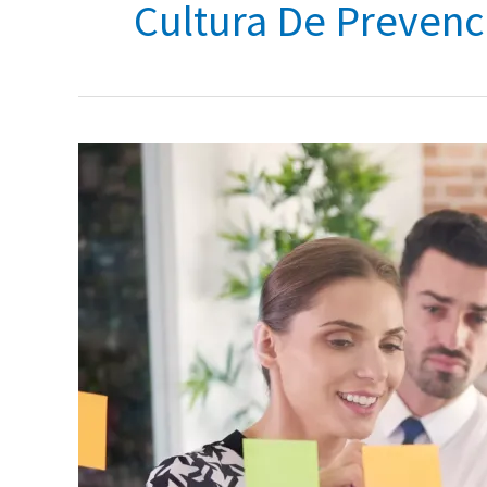
Cultura De Prevenc
Cómo
cambiar
la
cultura
organizacional