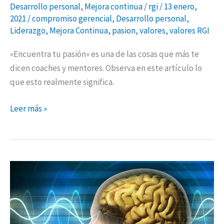
Desarrollo personal
,
Mejora continua
/
rgi
/
13 enero,
2021
/
compromiso gerencial
,
Desarrollo personal
,
Liderazgo
,
Mejora Continua
,
pasion
,
valores
,
valores RGI
«Encuentra tu pasión» es una de las cosas que más te
dicen coaches y mentores. Observa en este artículo lo
que esto realmente significa.
Leer más »
Neurociencia:
prevención
de
accidentes
y