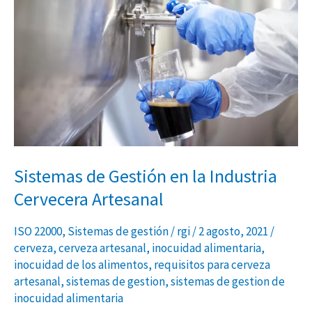
Gestión
en
la
Industria
Cervecera
Artesanal
Sistemas de Gestión en la Industria
Cervecera Artesanal
ISO 22000
,
Sistemas de gestión
/
rgi
/
2 agosto, 2021
/
cerveza
,
cerveza artesanal
,
inocuidad alimentaria
,
inocuidad de los alimentos
,
requisitos para cerveza
artesanal
,
sistemas de gestion
,
sistemas de gestion de
inocuidad alimentaria