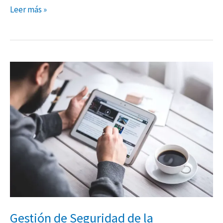
Leer más »
Gestión
de
Seguridad
de
la
Información
Gestión de Seguridad de la