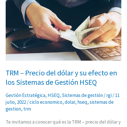
Precio
del
dólar
y
su
efecto
en
los
Sistemas
TRM – Precio del dólar y su efecto en
de
los Sistemas de Gestión HSEQ
Gestión
HSEQ
Gestión Estratégica
,
HSEQ
,
Sistemas de gestión
/
rgi
/
11
julio, 2022
/
ciclo economico
,
dolar
,
hseq
,
sistemas de
gestion
,
trm
Te invitamos a conocer qué es la TRM – precio del dólar y