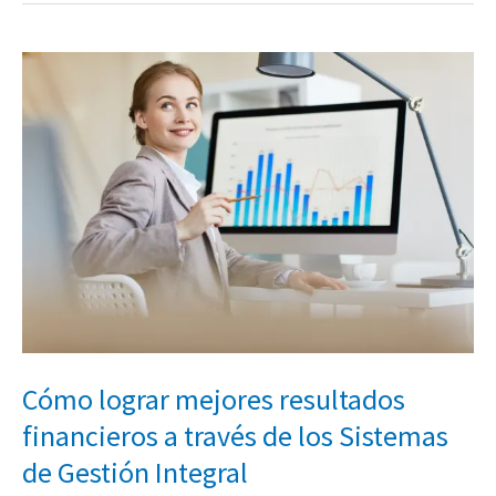
Cómo
lograr
mejores
resultados
financieros
a
través
de
los
Sistemas
de
Cómo lograr mejores resultados
Gestión
financieros a través de los Sistemas
Integral
de Gestión Integral