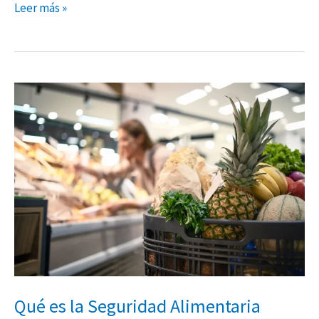
Leer más »
Qué
es
la
Seguridad
Alimentaria
Qué es la Seguridad Alimentaria