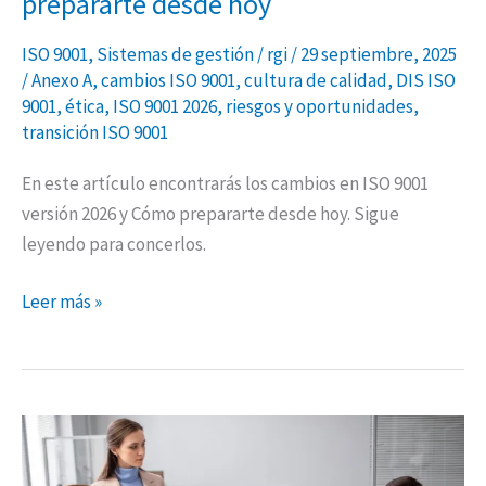
prepararte desde hoy
ISO 9001
,
Sistemas de gestión
/
rgi
/
29 septiembre, 2025
/
Anexo A
,
cambios ISO 9001
,
cultura de calidad
,
DIS ISO
9001
,
ética
,
ISO 9001 2026
,
riesgos y oportunidades
,
transición ISO 9001
En este artículo encontrarás los cambios en ISO 9001
versión 2026 y Cómo prepararte desde hoy. Sigue
leyendo para concerlos.
Leer más »
Qué
son