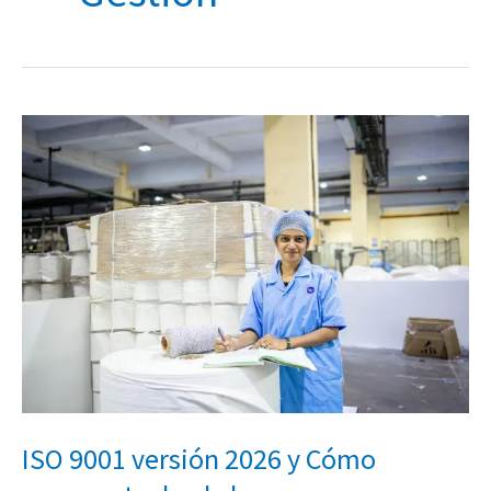
ISO
9001
versión
2026
y
Cómo
prepararte
desde
hoy
ISO 9001 versión 2026 y Cómo