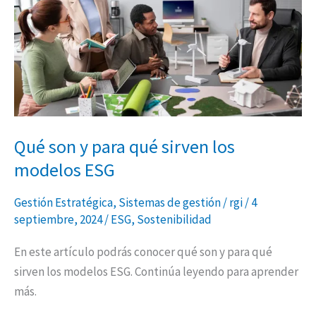
y
para
qué
sirven
los
modelos
ESG
Qué son y para qué sirven los
modelos ESG
Gestión Estratégica
,
Sistemas de gestión
/
rgi
/
4
septiembre, 2024
/
ESG
,
Sostenibilidad
En este artículo podrás conocer qué son y para qué
sirven los modelos ESG. Continúa leyendo para aprender
más.