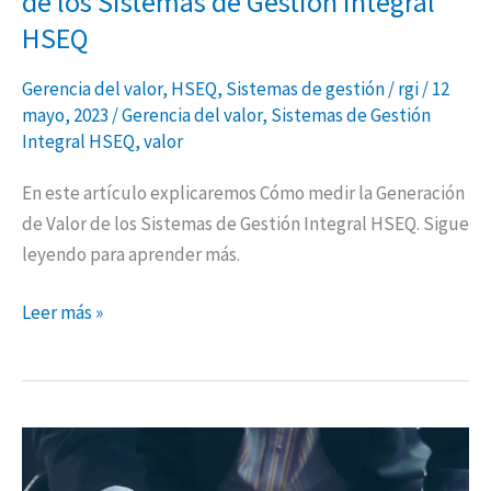
de los Sistemas de Gestión Integral
Integral
HSEQ
HSEQ
Gerencia del valor
,
HSEQ
,
Sistemas de gestión
/
rgi
/
12
mayo, 2023
/
Gerencia del valor
,
Sistemas de Gestión
Integral HSEQ
,
valor
En este artículo explicaremos Cómo medir la Generación
de Valor de los Sistemas de Gestión Integral HSEQ. Sigue
leyendo para aprender más.
Leer más »
TRM
–