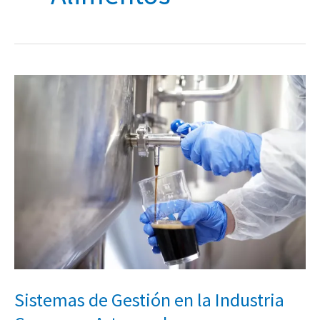
Sistemas
de
Gestión
en
la
Industria
Cervecera
Artesanal
Sistemas de Gestión en la Industria