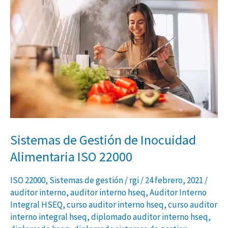
de
Gestión
de
Inocuidad
Alimentaria
ISO
22000
Sistemas de Gestión de Inocuidad
Alimentaria ISO 22000
ISO 22000
,
Sistemas de gestión
/
rgi
/
24 febrero, 2021
/
auditor interno
,
auditor interno hseq
,
Auditor Interno
Integral HSEQ
,
curso auditor interno hseq
,
curso auditor
interno integral hseq
,
diplomado auditor interno hseq
,