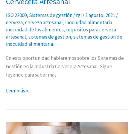
Cervecera Artesanal
ISO 22000
,
Sistemas de gestión
/
rgi
/
2 agosto, 2021
/
cerveza
,
cerveza artesanal
,
inocuidad alimentaria
,
inocuidad de los alimentos
,
requisitos para cerveza
artesanal
,
sistemas de gestion
,
sistemas de gestion de
inocuidad alimentaria
En esta oportunidad hablaremos sobre los Sistemas de
Gestión en la Industria Cervecera Artesanal. Sigue
leyendo para saber mas.
Leer más »
Sistemas