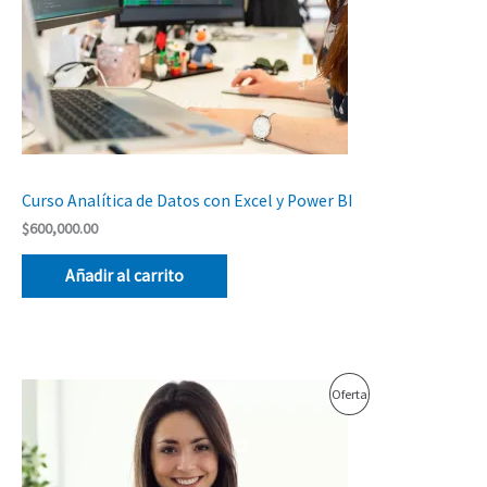
Curso Analítica de Datos con Excel y Power BI
$
600,000.00
Añadir al carrito
El
El
Producto
Oferta
precio
precio
original
actual
En
era:
es:
$650,000.00.
$550,000.00.
Oferta