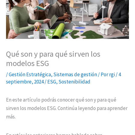
de
para
del
Interés
qué
dólar
sirven
y
los
su
modelos
efecto
ESG
en
Qué son y para qué sirven los
los
modelos ESG
Sistemas
/
Gestión Estratégica
,
Sistemas de gestión
/ Por
rgi
/
4
de
septiembre, 2024
/
ESG
,
Sostenibilidad
Gestión
HSEQ
En este artículo podrás conocer qué son y para qué
sirven los modelos ESG. Continúa leyendo para aprender
más.