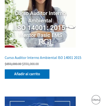
Curso Auditor Interno Ambiental ISO 14001 2015
$
650,000.00
$
550,000.00
Añadir al carrito
El
El
Prod
Oferta
precio
precio