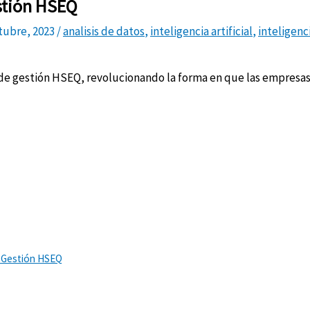
estión HSEQ
tubre, 2023
/
analisis de datos
,
inteligencia artificial
,
inteligenc
 de gestión HSEQ, revolucionando la forma en que las empresa
e Gestión HSEQ