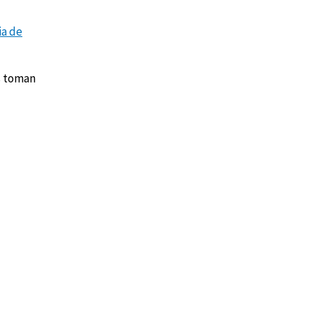
ia de
s toman