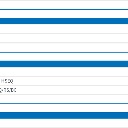
al HSEQ
EQ/RS/BC