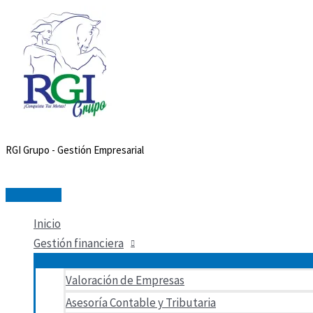
Menú
Ir
Buscar
Buscar
:
:
principal
al
por:
Sistemas
Analítica
contenido
de
de
Gestión
datos
de
en
Inteligencia
los
Artificial
Sistemas
ISO/
de
RGI Grupo - Gestión Empresarial
IEC
Gestión
42001
HSEQ
Inicio
Gestión financiera
Valoración de Empresas
Asesoría Contable y Tributaria