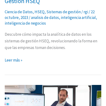
Gestión HSEQ
Ciencia de Datos
,
HSEQ
,
Sistemas de gestión
/
rgi
/
22
octubre, 2023
/
analisis de datos
,
inteligencia artificial
,
inteligencia de negocios
Descubre cómo impacta la analítica de datos en los
sistemas de gestión HSEQ, revolucionando la forma en
que las empresas toman decisiones.
Leer más »
Aplicación
de
la