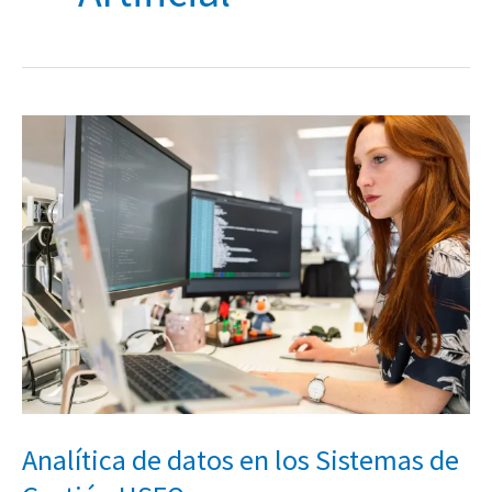
Analítica
de
datos
en
los
Sistemas
de
Gestión
HSEQ
Analítica de datos en los Sistemas de