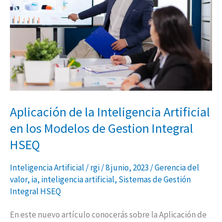
Inteligencia
Artificial
en
los
Modelos
de
Gestion
Integral
Aplicación de la Inteligencia Artificial
HSEQ
en los Modelos de Gestion Integral
HSEQ
Inteligencia Artificial
/
rgi
/
8 junio, 2023
/
Gerencia del
valor
,
ia
,
inteligencia artificial
,
Sistemas de Gestión
Integral HSEQ
En este nuevo artículo conocerás sobre la Aplicación de