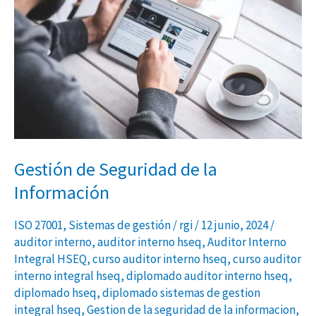
de
la
Información
Gestión de Seguridad de la
Información
ISO 27001
,
Sistemas de gestión
/
rgi
/
12 junio, 2024
/
auditor interno
,
auditor interno hseq
,
Auditor Interno
Integral HSEQ
,
curso auditor interno hseq
,
curso auditor
interno integral hseq
,
diplomado auditor interno hseq
,
diplomado hseq
,
diplomado sistemas de gestion
integral hseq
,
Gestion de la seguridad de la informacion
,