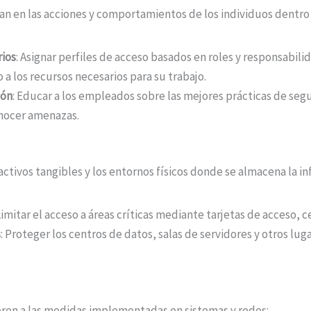
an en las acciones y comportamientos de los individuos dentro 
ios
: Asignar perfiles de acceso basados en roles y responsabili
 a los recursos necesarios para su trabajo.
ión
: Educar a los empleados sobre las mejores prácticas de seg
onocer amenazas.
activos tangibles y los entornos físicos donde se almacena la i
 Limitar el acceso a áreas críticas mediante tarjetas de acceso, c
s
: Proteger los centros de datos, salas de servidores y otros lu
ieren a las medidas implementadas en sistemas y redes: