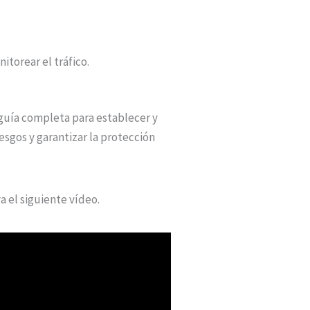
torear el tráfico.
guía completa para establecer y
sgos y garantizar la protección
a el siguiente vídeo.