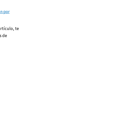
ón por
rtículo, te
s de