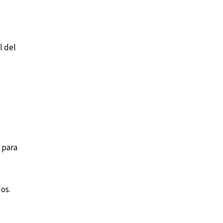
l del
 para
os.