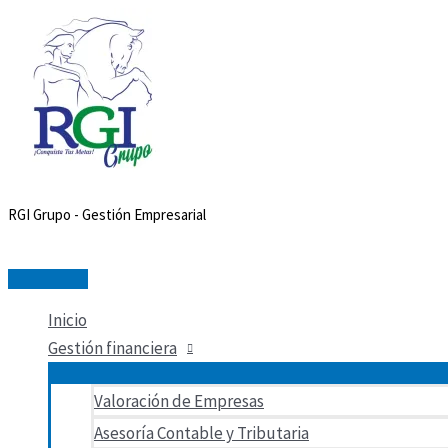
Menú
Ir
Buscar
Buscar
principal
al
por:
contenido
RGI Grupo - Gestión Empresarial
Inicio
Gestión financiera
Valoración de Empresas
Asesoría Contable y Tributaria