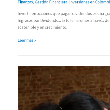
Finanzas
,
Gestión Financiera
,
Inversiones en Colomb
Invertir en acciones que pagan dividendos es una gra
Ingresos por Dividendos. Esto lo haremos a través d
sostenible y en crecimiento.
Leer más »
Cómo
aprender
a
realizar
inversiones
en