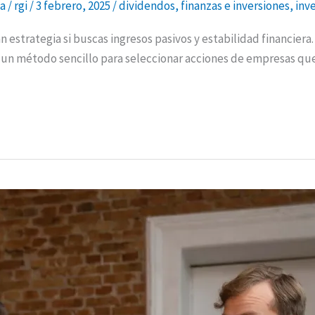
ia
/
rgi
/
3 febrero, 2025
/
dividendos
,
finanzas e inversiones
,
inv
n estrategia si buscas ingresos pasivos y estabilidad financier
e un método sencillo para seleccionar acciones de empresas que