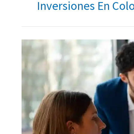
Inversiones En Col
Cómo
Generar
Ingresos
por
Dividendos