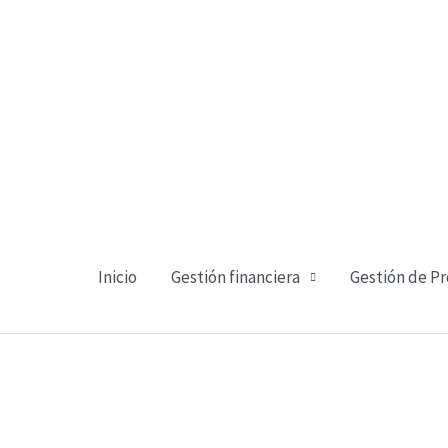
Ir
al
contenido
Inicio
Gestión financiera
Gestión de P