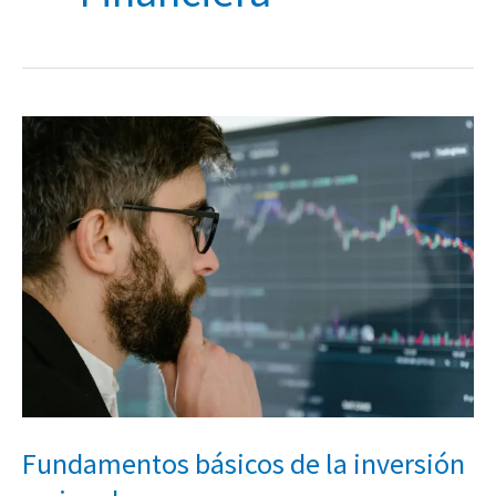
Fundamentos
básicos
de
la
inversión
racional
Fundamentos básicos de la inversión