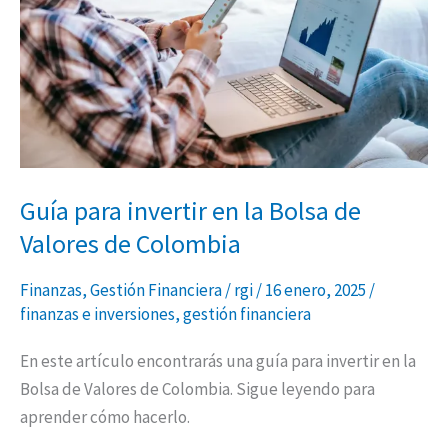
la
Bolsa
de
Valores
de
Colombia
Guía para invertir en la Bolsa de
Valores de Colombia
Finanzas
,
Gestión Financiera
/
rgi
/
16 enero, 2025
/
finanzas e inversiones
,
gestión financiera
En este artículo encontrarás una guía para invertir en la
Bolsa de Valores de Colombia. Sigue leyendo para
aprender cómo hacerlo.