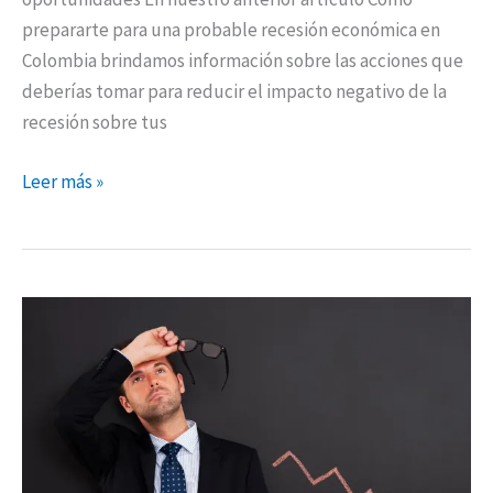
prepararte para una probable recesión económica en
Colombia brindamos información sobre las acciones que
deberías tomar para reducir el impacto negativo de la
recesión sobre tus
Leer más »
Cómo
prepararte
para
una
probable
recesión