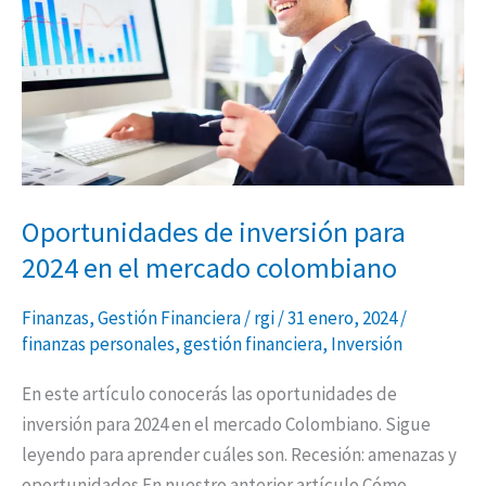
2024
en
el
mercado
colombiano
Oportunidades de inversión para
2024 en el mercado colombiano
Finanzas
,
Gestión Financiera
/
rgi
/
31 enero, 2024
/
finanzas personales
,
gestión financiera
,
Inversión
En este artículo conocerás las oportunidades de
inversión para 2024 en el mercado Colombiano. Sigue
leyendo para aprender cuáles son. Recesión: amenazas y
oportunidades En nuestro anterior artículo Cómo