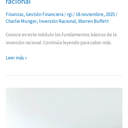
racional
Finanzas
,
Gestión Financiera
/
rgi
/
18 noviembre, 2025
/
Charlie Munger
,
Inversión Racional
,
Warren Buffett
Conoce en este módulo los fundamentos básicos de la
inversión racional. Continúa leyendo para saber más.
Leer más »
Introducción
a
la
Inversión
Racional