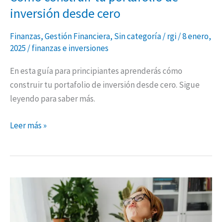
inversión desde cero
Finanzas
,
Gestión Financiera
,
Sin categoría
/
rgi
/
8 enero,
2025
/
finanzas e inversiones
En esta guía para principiantes aprenderás cómo
construir tu portafolio de inversión desde cero. Sigue
leyendo para saber más.
Leer más »
Cómo
desarrollar
un