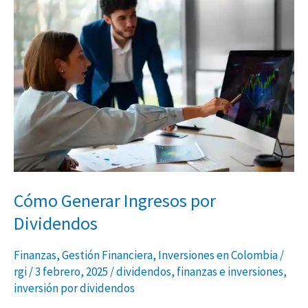
Generar
Ingresos
por
Dividendos
Cómo Generar Ingresos por
Dividendos
Finanzas
,
Gestión Financiera
,
Inversiones en Colombia
/
rgi
/
3 febrero, 2025
/
dividendos
,
finanzas e inversiones
,
inversión por dividendos