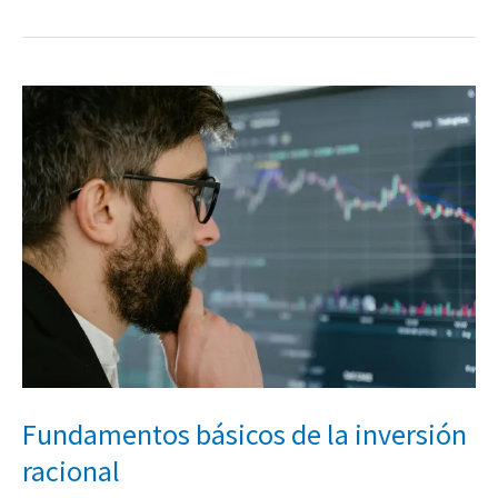
Fundamentos
básicos
de
la
inversión
racional
Fundamentos básicos de la inversión
racional