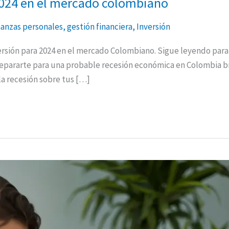
2024 en el mercado colombiano
nanzas personales
,
gestión financiera
,
Inversión
ersión para 2024 en el mercado Colombiano. Sigue leyendo para
epararte para una probable recesión económica en Colombia b
la recesión sobre tus […]