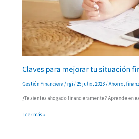
Claves para mejorar tu situación f
Gestión Financiera
/
rgi
/
25 julio, 2023
/
Ahorro
,
finan
¿Te sientes ahogado financieramente? Aprende en este
Leer más »