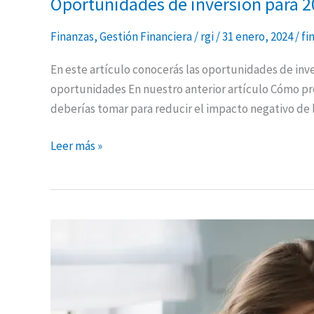
Oportunidades de inversión para 
Finanzas
,
Gestión Financiera
/
rgi
/
31 enero, 2024
/
fi
En este artículo conocerás las oportunidades de inv
oportunidades En nuestro anterior artículo Cómo pr
deberías tomar para reducir el impacto negativo de 
Leer más »
Cómo
establecer
un
presupuesto
de