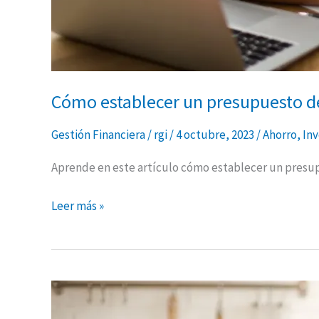
Cómo establecer un presupuesto de
Gestión Financiera
/
rgi
/
4 octubre, 2023
/
Ahorro
,
Inv
Aprende en este artículo cómo establecer un presup
Leer más »
Claves
para