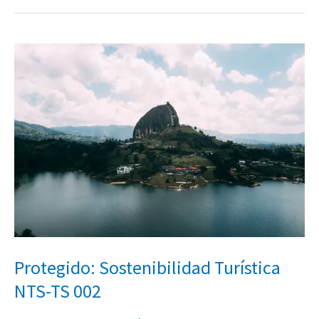
Protegido:
Sostenibilidad
Turística
NTS-
TS
002
Protegido: Sostenibilidad Turística
NTS-TS 002