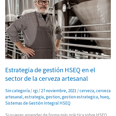
gestión
HSEQ
en
el
sector
de
la
cerveza
artesanal
Estrategia de gestión HSEQ en el
sector de la cerveza artesanal
Sin categoría
/
rgi
/
27 noviembre, 2021
/
cerveza
,
cerveza
artesanal
,
estrategia
,
gestion
,
gestion estrategica
,
hseq
,
Sistemas de Gestión Integral HSEQ
Si quieres aprender de forma más práctica sobre HSEQ,