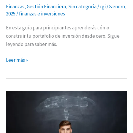
Finanzas
,
Gestión Financiera
,
Sin categoría
/
rgi
/
8 enero,
2025
/
finanzas e inversiones
En esta guía para principiantes aprenderás cómo
construir tu portafolio de inversión desde cero. Sigue
leyendo para saber más.
Leer más »
Crisis
financiera
en
Colombia