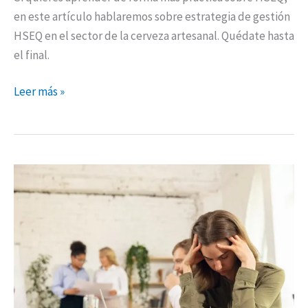
en este artículo hablaremos sobre estrategia de gestión
HSEQ en el sector de la cerveza artesanal. Quédate hasta
el final.
Leer más »
Cómo
lograr
satisfacción
en
tu
trabajo