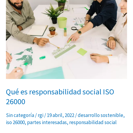
Qué
es
responsabilidad
social
ISO
26000
Qué es responsabilidad social ISO
26000
Sin categoría
/
rgi
/
19 abril, 2022
/
desarrollo sostenible
,
iso 26000
,
partes interesadas
,
responsabilidad social