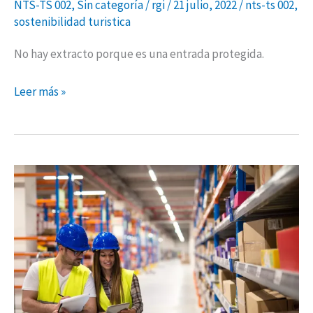
NTS-TS 002
,
Sin categoría
/
rgi
/
21 julio, 2022
/
nts-ts 002
,
sostenibilidad turistica
No hay extracto porque es una entrada protegida.
Leer más »
ISO
17020
y
la
Gestión
del
riesgo
en