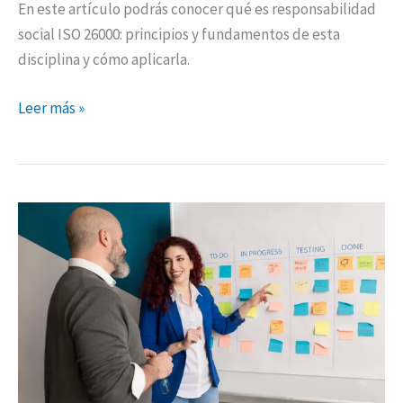
En este artículo podrás conocer qué es responsabilidad
social ISO 26000: principios y fundamentos de esta
disciplina y cómo aplicarla.
Leer más »
Qué
es
Scrum
y
para
qué
sirve