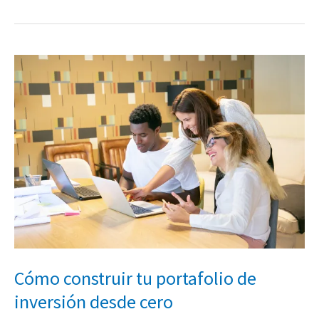
Cómo
construir
tu
portafolio
de
inversión
desde
cero
Cómo construir tu portafolio de
inversión desde cero