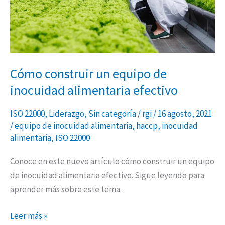
alimentaria
efectivo
Cómo construir un equipo de
inocuidad alimentaria efectivo
ISO 22000
,
Liderazgo
,
Sin categoría
/
rgi
/
16 agosto, 2021
/
equipo de inocuidad alimentaria
,
haccp
,
inocuidad
alimentaria
,
ISO 22000
Conoce en este nuevo artículo cómo construir un equipo
de inocuidad alimentaria efectivo. Sigue leyendo para
aprender más sobre este tema.
Leer más »