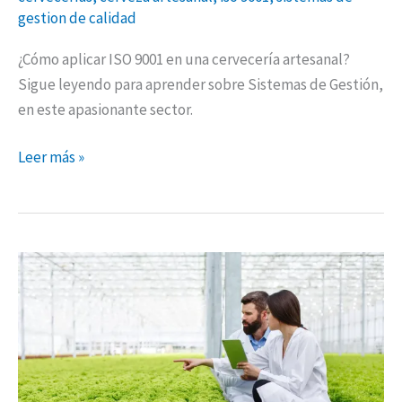
gestion de calidad
¿Cómo aplicar ISO 9001 en una cervecería artesanal?
Sigue leyendo para aprender sobre Sistemas de Gestión,
en este apasionante sector.
Leer más »
Cómo
construir
un
equipo
de
inocuidad