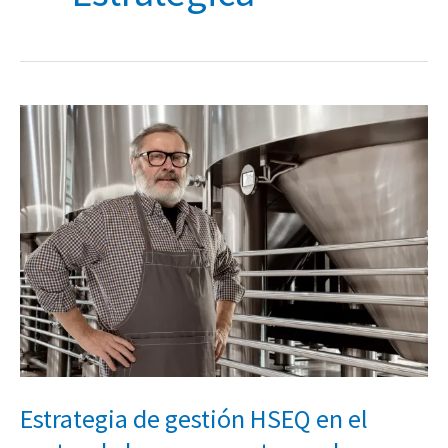
Estrategia
de
gestión
HSEQ
en
el
sector
de
la
cerveza
artesanal
Estrategia de gestión HSEQ en el