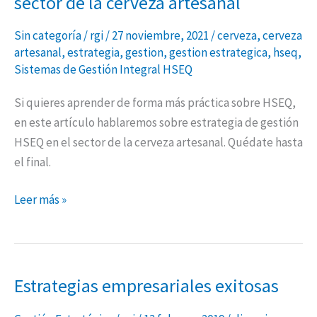
sector de la cerveza artesanal
Sin categoría
/
rgi
/
27 noviembre, 2021
/
cerveza
,
cerveza
artesanal
,
estrategia
,
gestion
,
gestion estrategica
,
hseq
,
Sistemas de Gestión Integral HSEQ
Si quieres aprender de forma más práctica sobre HSEQ,
en este artículo hablaremos sobre estrategia de gestión
HSEQ en el sector de la cerveza artesanal. Quédate hasta
el final.
Leer más »
Estrategias empresariales exitosas
Estrategias
empresariales