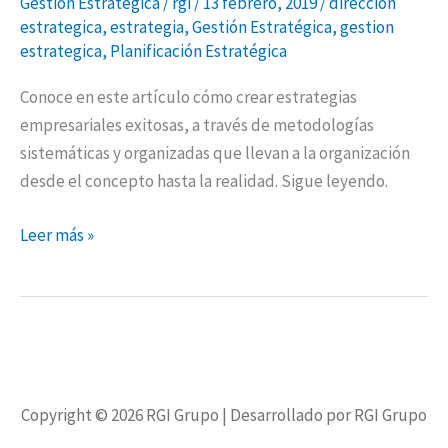
Gestión Estratégica
/
rgi
/
13 febrero, 2019
/
direccion
exitosas
estrategica
,
estrategia
,
Gestión Estratégica
,
gestion
estrategica
,
Planificación Estratégica
Conoce en este artículo cómo crear estrategias
empresariales exitosas, a través de metodologías
sistemáticas y organizadas que llevan a la organización
desde el concepto hasta la realidad. Sigue leyendo.
Leer más »
Copyright © 2026
RGI Grupo
| Desarrollado por RGI Grupo