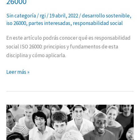
26000
Sin categoría
/
rgi
/
19 abril, 2022
/
desarrollo sostenible
,
iso 26000
,
partes interesadas
,
responsabilidad social
En este artículo podrás conocer qué es responsabilidad
social ISO 26000: principios y fundamentos de esta
disciplina y cómo aplicarla.
Leer más »
Cómo
identificar
Grupos
de