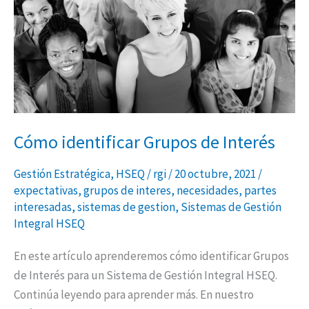
Interés
Cómo identificar Grupos de Interés
Gestión Estratégica
,
HSEQ
/
rgi
/
20 octubre, 2021
/
expectativas
,
grupos de interes
,
necesidades
,
partes
interesadas
,
sistemas de gestion
,
Sistemas de Gestión
Integral HSEQ
En este artículo aprenderemos cómo identificar Grupos
de Interés para un Sistema de Gestión Integral HSEQ.
Continúa leyendo para aprender más. En nuestro