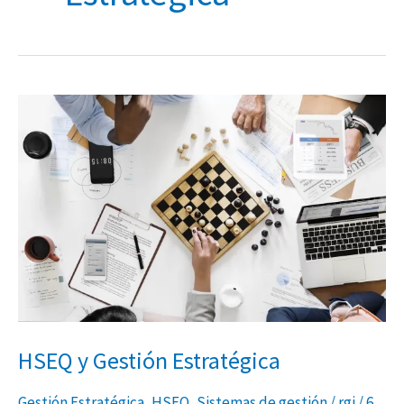
HSEQ
y
Gestión
Estratégica
HSEQ y Gestión Estratégica
Gestión Estratégica
,
HSEQ
,
Sistemas de gestión
/
rgi
/
6