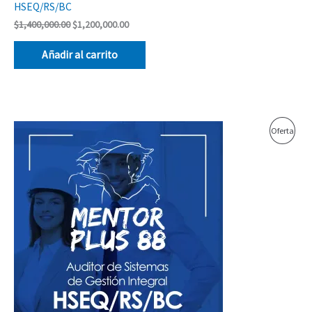
HSEQ/RS/BC
$
1,400,000.00
$
1,200,000.00
Añadir al carrito
El
El
Prod
Oferta
precio
precio
original
actual
En
era:
es:
$1,000,000.00.
$850,000.00.
Ofer