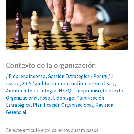
del
de
dólar
Interés
y
su
efecto
en
los
Contexto de la organización
Sistemas
de
/
Emprendimiento
,
Gestión Estratégica
/ Por
rgi
/
1
Gestión
marzo, 2019
/
auditor interno
,
auditor interno hseq
,
Auditor Interno Integral HSEQ
,
Compromiso
,
Contexto
HSEQ
Organizacional
,
hseq
,
Liderazgo
,
Planificación
Estratégica
,
Planificación Organizacional
,
Revisión
Gerencial
En este artículo explicaremos cuatro pasos