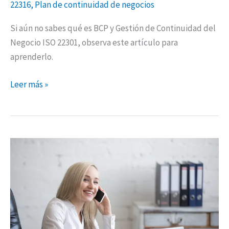
22316
,
Plan de continuidad de negocios
Si aún no sabes qué es BCP y Gestión de Continuidad del
Negocio ISO 22301, observa este artículo para
aprenderlo.
Leer más »
Porqué
emprender
en
tiempos
de
crisis