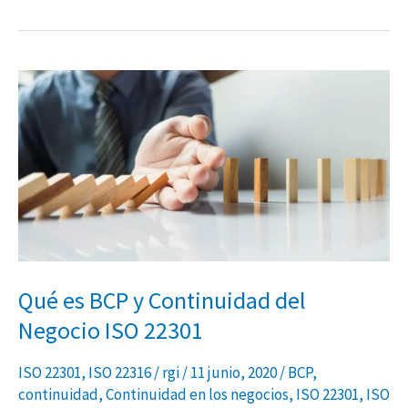
Qué
es
BCP
y
Continuidad
del
Negocio
ISO
22301
Qué es BCP y Continuidad del
Negocio ISO 22301
ISO 22301
,
ISO 22316
/
rgi
/
11 junio, 2020
/
BCP
,
continuidad
,
Continuidad en los negocios
,
ISO 22301
,
ISO