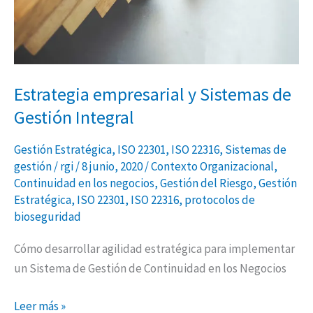
Integral
Estrategia empresarial y Sistemas de
Gestión Integral
Gestión Estratégica
,
ISO 22301
,
ISO 22316
,
Sistemas de
gestión
/
rgi
/
8 junio, 2020
/
Contexto Organizacional
,
Continuidad en los negocios
,
Gestión del Riesgo
,
Gestión
Estratégica
,
ISO 22301
,
ISO 22316
,
protocolos de
bioseguridad
Cómo desarrollar agilidad estratégica para implementar
un Sistema de Gestión de Continuidad en los Negocios
Leer más »