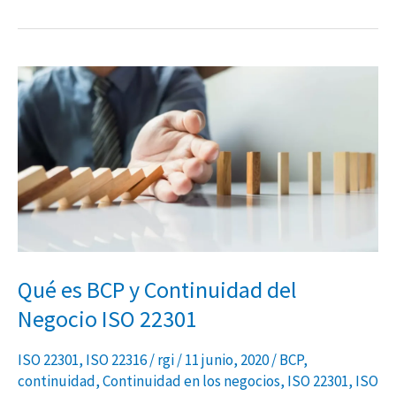
Qué
es
BCP
y
Continuidad
del
Negocio
ISO
22301
Qué es BCP y Continuidad del
Negocio ISO 22301
ISO 22301
,
ISO 22316
/
rgi
/
11 junio, 2020
/
BCP
,
continuidad
,
Continuidad en los negocios
,
ISO 22301
,
ISO