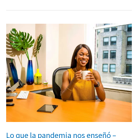
Lo
que
la
pandemia
nos
enseñó
–
Parte
1
Lo que la pandemia nos enseñó –