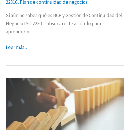
22316
,
Plan de continuidad de negocios
Si aún no sabes qué es BCP y Gestión de Continuidad del
Negocio ISO 22301, observa este artículo para
aprenderlo.
Leer más »
Estrategia
empresarial
y
Sistemas
de
Gestión