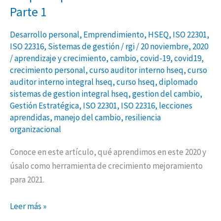
Parte 1
Desarrollo personal
,
Emprendimiento
,
HSEQ
,
ISO 22301
,
ISO 22316
,
Sistemas de gestión
/
rgi
/
20 noviembre, 2020
/
aprendizaje y crecimiento
,
cambio
,
covid-19
,
covid19
,
crecimiento personal
,
curso auditor interno hseq
,
curso
auditor interno integral hseq
,
curso hseq
,
diplomado
sistemas de gestion integral hseq
,
gestion del cambio
,
Gestión Estratégica
,
ISO 22301
,
ISO 22316
,
lecciones
aprendidas
,
manejo del cambio
,
resiliencia
organizacional
Conoce en este artículo, qué aprendimos en este 2020 y
úsalo como herramienta de crecimiento mejoramiento
para 2021.
Leer más »