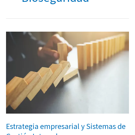
Estrategia
empresarial
y
Sistemas
de
Gestión
Integral
Estrategia empresarial y Sistemas de