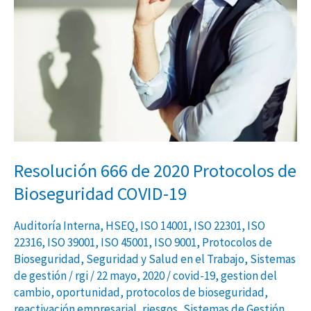
de
2020
Protocolos
de
Bioseguridad
COVID-
19
Resolución 666 de 2020 Protocolos de
Bioseguridad COVID-19
Auditoría Interna
,
HSEQ
,
ISO 14001
,
ISO 22301
,
ISO
22316
,
ISO 39001
,
ISO 45001
,
ISO 9001
,
Protocolos de
Bioseguridad
,
Seguridad y Salud en el Trabajo
,
Sistemas
de gestión
/
rgi
/
22 mayo, 2020
/
covid-19
,
gestion del
cambio
,
oportunidad
,
protocolos de bioseguridad
,
reactivación empresarial
,
riesgos
,
Sistemas de Gestión