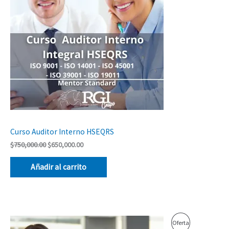
Oferta
Curso Auditor Interno HSEQRS
$
750,000.00
$
650,000.00
Añadir al carrito
El
El
Producto
Oferta