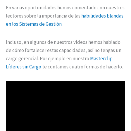
En varias oportunidades hemos comentado con nuestros
lectores sobre la importancia de las
habilidades blandas
en los Sistemas de Gestión
.
Incluso, en algunos de nuestros vídeos hemos hablado
de cómo fortalecer estas capacidades, así no tengas un
cargo gerencial. Por ejemplo en nuestro
Masterclip
Líderes sin Cargo
te contamos cuatro formas de hacerlo.