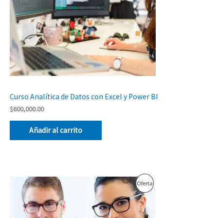
Curso Analítica de Datos con Excel y Power BI
$
600,000.00
Añadir al carrito
El
El
Producto
Oferta
precio
precio
original
actual
En
era:
es:
$750,000.00.
$650,000.00.