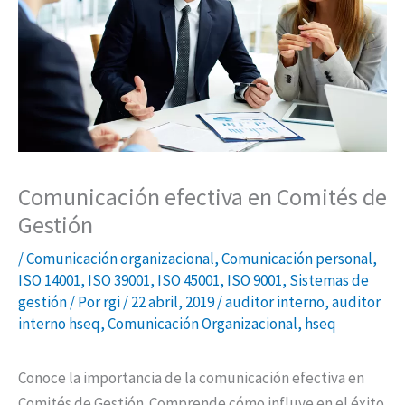
Comunicación efectiva en Comités de
Gestión
/
Comunicación organizacional
,
Comunicación personal
,
ISO 14001
,
ISO 39001
,
ISO 45001
,
ISO 9001
,
Sistemas de
gestión
/ Por
rgi
/
22 abril, 2019
/
auditor interno
,
auditor
interno hseq
,
Comunicación Organizacional
,
hseq
Conoce la importancia de la comunicación efectiva en
Comités de Gestión. Comprende cómo influye en el éxito