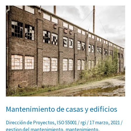
Mantenimiento
de
casas
y
edificios
Mantenimiento de casas y edificios
Dirección de Proyectos
,
ISO 55001
/
rgi
/
17 marzo, 2021
/
gestion del mantenimiento
,
mantenimiento
,