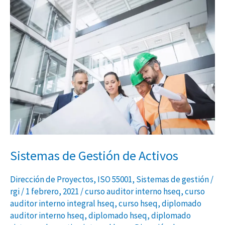
Sistemas
de
Gestión
de
Activos
Sistemas de Gestión de Activos
Dirección de Proyectos
,
ISO 55001
,
Sistemas de gestión
/
rgi
/
1 febrero, 2021
/
curso auditor interno hseq
,
curso
auditor interno integral hseq
,
curso hseq
,
diplomado
auditor interno hseq
,
diplomado hseq
,
diplomado