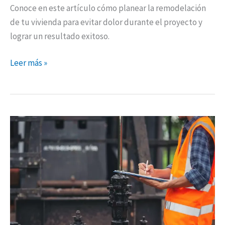
Conoce en este artículo cómo planear la remodelación
de tu vivienda para evitar dolor durante el proyecto y
lograr un resultado exitoso.
Leer más »
Prevención
de
fallos
en
sistemas
hidráulicos