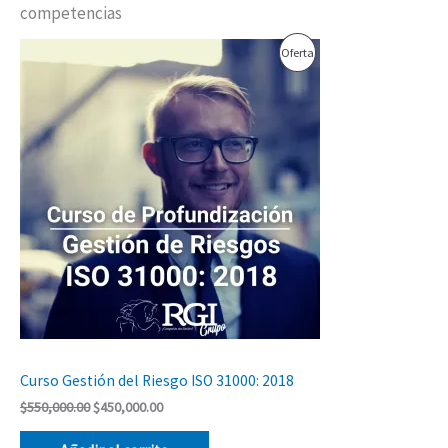
competencias
El
El
Producto
Oferta
precio
precio
original
actual
En
era:
es:
$550,000.00.
$450,000.00.
Oferta
Curso Gestión del Riesgo ISO 31000: 2018
$
550,000.00
$
450,000.00