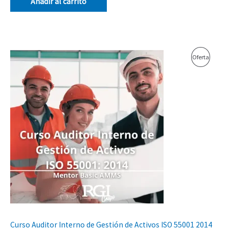
Añadir al carrito
El
El
Produc
Oferta
precio
precio
original
actual
En
era:
es:
$550,000.00.
$450,000.00.
Oferta
Curso Auditor Interno de Gestión de Activos ISO 55001 2014