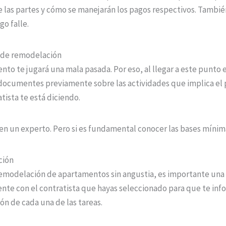
e las partes y cómo se manejarán los pagos respectivos. Tambié
o falle.
 de remodelación
ento te jugará una mala pasada. Por eso, al llegar a este punt
documentes previamente sobre las actividades que implica el
atista te está diciendo.
 en un experto. Pero si es fundamental conocer las bases mínim
ción
a remodelación de apartamentos sin angustia, es importante un
nte con el contratista que hayas seleccionado para que te inf
n de cada una de las tareas.