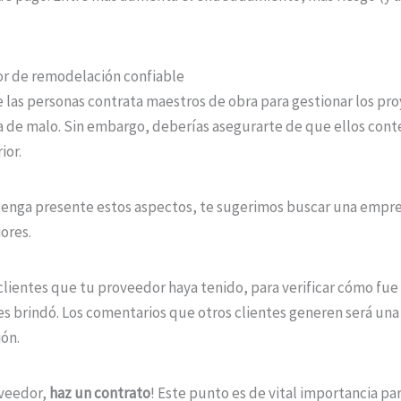
or de remodelación confiable
e las personas contrata maestros de obra para gestionar los p
a de malo. Sin embargo, deberías asegurarte de que ellos con
ior.
tenga presente estos aspectos, te sugerimos buscar una empr
ores.
clientes que tu proveedor haya tenido, para verificar cómo fu
es brindó. Los comentarios que otros clientes generen será un
ón.
oveedor,
haz un contrato
! Este punto es de vital importancia pa