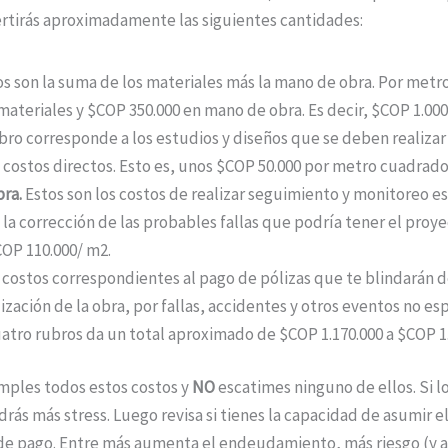
ertirás aproximadamente las siguientes cantidades:
os son la suma de los materiales más la mano de obra. Por metr
ateriales y $COP 350.000 en mano de obra. Es decir, $COP 1.000
bro corresponde a los estudios y diseños que se deben realizar
 costos directos. Esto es, unos $COP 50.000 por metro cuadrado
bra.
Estos son los costos de realizar seguimiento y monitoreo est
y la corrección de las probables fallas que podría tener el pro
COP 110.000/ m2.
 costos correspondientes al pago de pólizas que te blindarán
ización de la obra, por fallas, accidentes y otros eventos no 
uatro rubros da un total aproximado de $COP 1.170.000 a $COP 1
ples todos estos costos y
NO
escatimes ninguno de ellos. Si lo
drás más stress. Luego revisa si tienes la capacidad de asumir
de pago. Entre más aumenta el endeudamiento, más riesgo (y a