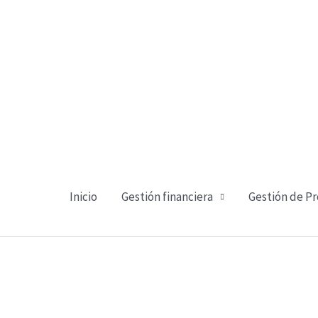
Ir
al
contenido
Inicio
Gestión financiera
Gestión de P