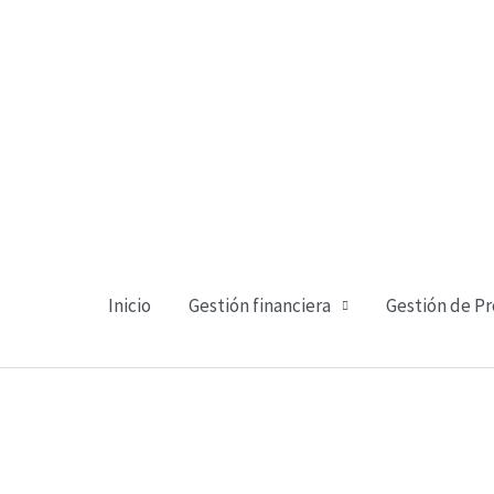
Ir
al
contenido
Inicio
Gestión financiera
Gestión de P