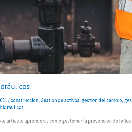
idráulicos
2021
/
construccion
,
Gestion de activos
,
gestion del cambio
,
ges
hidráulicos
ste artículo aprenderás como gestionar la prevención de fallos 