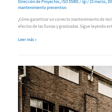
Dirección de Proyectos
,
ISO 55001
/
rgi
/
23 marzo, 2
mantenimiento preventivo
¿Cómo garantizar un correcto mantenimiento de tech
efectos de las lluvias y granizadas. Sigue leyendo es
Leer más »
Mantenimiento
de
casas
y
edificios