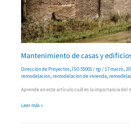
Mantenimiento de casas y edificio
Dirección de Proyectos
,
ISO 55001
/
rgi
/
17 marzo, 2
remodelacion
,
remodelacion de vivienda
,
remodelac
Aprende en este artículo cuál es la importancia del 
Leer más »