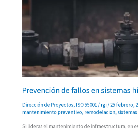
Prevención de fallos en sistemas h
Dirección de Proyectos
,
ISO 55001
/
rgi
/
25 febrero, 
mantenimiento preventivo
,
remodelacion
,
sistemas 
Si lideras el mantenimiento de infraestructura, en e