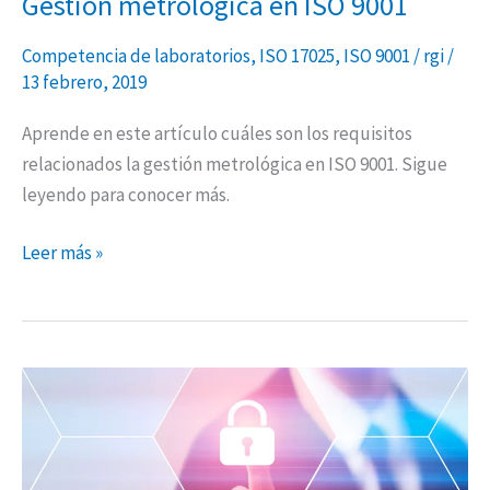
Gestión metrológica en ISO 9001
Gestión
metrológica
Competencia de laboratorios
,
ISO 17025
,
ISO 9001
/
rgi
/
en
13 febrero, 2019
ISO
9001
Aprende en este artículo cuáles son los requisitos
relacionados la gestión metrológica en ISO 9001. Sigue
leyendo para conocer más.
Leer más »
Información
Documentada