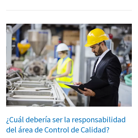
¿Cuál
debería
ser
la
responsabilidad
del
área
de
Control
de
Calidad?
¿Cuál debería ser la responsabilidad
del área de Control de Calidad?