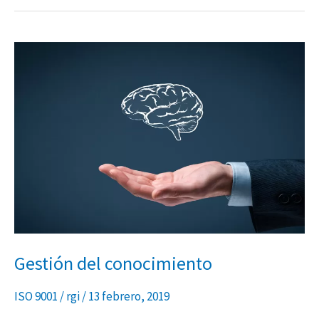
Gestión
del
conocimiento
Gestión del conocimiento
ISO 9001
/
rgi
/
13 febrero, 2019