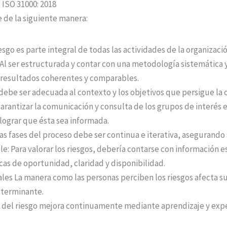
 ISO 31000: 2018
 de la siguiente manera:
esgo es parte integral de todas las actividades de la organizació
 Al ser estructurada y contar con una metodología sistemática 
 resultados coherentes y comparables.
ebe ser adecuada al contexto y los objetivos que persigue la o
arantizar la comunicación y consulta de los grupos de interés e
lograr que ésta sea informada.
las fases del proceso debe ser continua e iterativa, asegurando
e: Para valorar los riesgos, debería contarse con información es
cas de oportunidad, claridad y disponibilidad.
les La manera como las personas perciben los riesgos afecta su
eterminante.
n del riesgo mejora continuamente mediante aprendizaje y expe