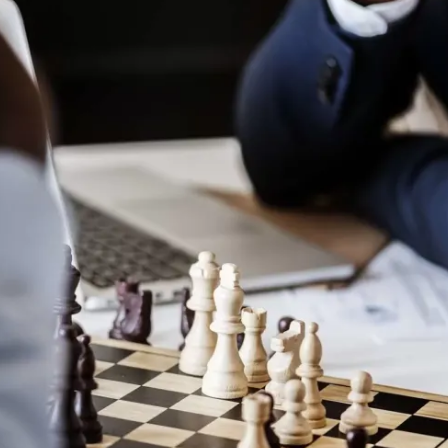
:
nos