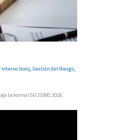
 interno hseq
,
Gestión del Riesgo
,
jo la norma ISO 31000: 2018.