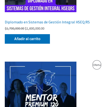
Diplomado en Sistemas de Gestión Integral HSEQ/RS
$
1,700,000.00
$
1,600,000.00
Añadir al carrito
El
El
Prod
Oferta
precio
precio
original
actual
En
era:
es:
$1,400,000.00.
$1,200,000.00.
Ofer