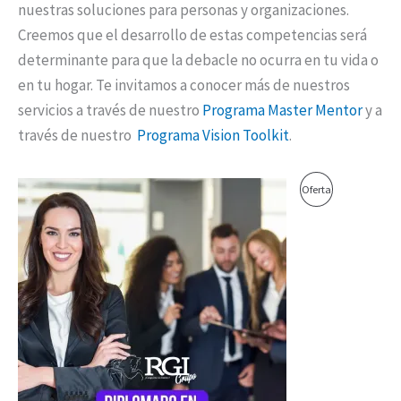
nuestras soluciones para personas y organizaciones.
Creemos que el desarrollo de estas competencias será
determinante para que la debacle no ocurra en tu vida o
en tu hogar. Te invitamos a conocer más de nuestros
servicios a través de nuestro
Programa Master Mentor
y a
través de nuestro
Programa Vision Toolkit
.
El
El
Producto
Oferta
precio
precio
original
actual
En
era:
es:
$1,700,000.00.
$1,600,000.00.
Oferta