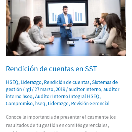
de
cuentas
en
SST
Rendición de cuentas en SST
HSEQ
,
Liderazgo
,
Rendición de cuentas
,
Sistemas de
gestión
/
rgi
/
27 marzo, 2019
/
auditor interno
,
auditor
interno hseq
,
Auditor Interno Integral HSEQ
,
Compromiso
,
hseq
,
Liderazgo
,
Revisión Gerencial
Conoce la importancia de presentar eficazmente los
resultados de tu gestión en comités gerenciales,