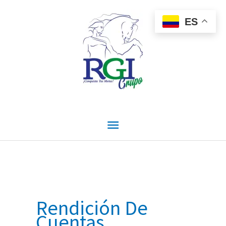
Ir
Menú
al
ES
contenido
principal
Rendición De
Cuentas