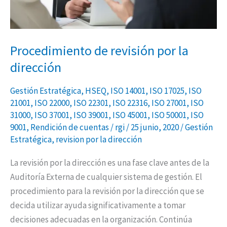
Procedimiento de revisión por la
dirección
Gestión Estratégica
,
HSEQ
,
ISO 14001
,
ISO 17025
,
ISO
21001
,
ISO 22000
,
ISO 22301
,
ISO 22316
,
ISO 27001
,
ISO
31000
,
ISO 37001
,
ISO 39001
,
ISO 45001
,
ISO 50001
,
ISO
9001
,
Rendición de cuentas
/
rgi
/
25 junio, 2020
/
Gestión
Estratégica
,
revision por la dirección
La revisión por la dirección es una fase clave antes de la
Auditoría Externa de cualquier sistema de gestión. El
procedimiento para la revisión por la dirección que se
decida utilizar ayuda significativamente a tomar
decisiones adecuadas en la organización. Continúa