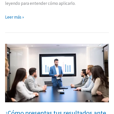
leyendo para entender cómo aplicarlo.
Leer más »
¿Cómo
presentas
tus
resultados
ante
la
Gerencia
de
tu
organización?
¿Cómo presentas tus resultados ante