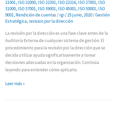
21001
,
ISO 22000
,
ISO 22301
,
ISO 22316
,
ISO 27001
,
ISO
31000
,
ISO 37001
,
ISO 39001
,
ISO 45001
,
ISO 50001
,
ISO
9001
,
Rendición de cuentas
/
rgi
/
25 junio, 2020
/
Gestión
Estratégica
,
revision por la dirección
La revisión por la dirección es una fase clave antes de la
Auditoría Externa de cualquier sistema de gestión. El
procedimiento para la revisión por la dirección que se
decida utilizar ayuda significativamente a tomar
decisiones adecuadas en la organización. Continúa
leyendo para entender cómo aplicarlo.
Leer más »