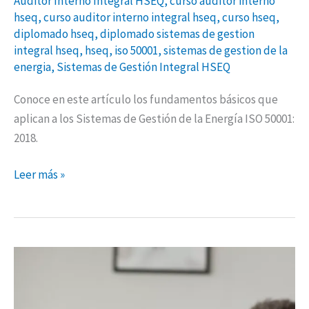
Auditor Interno Integral HSEQ
,
curso auditor interno
hseq
,
curso auditor interno integral hseq
,
curso hseq
,
diplomado hseq
,
diplomado sistemas de gestion
integral hseq
,
hseq
,
iso 50001
,
sistemas de gestion de la
energia
,
Sistemas de Gestión Integral HSEQ
Conoce en este artículo los fundamentos básicos que
aplican a los Sistemas de Gestión de la Energía ISO 50001:
2018.
Leer más »
Procedimiento
de
revisión