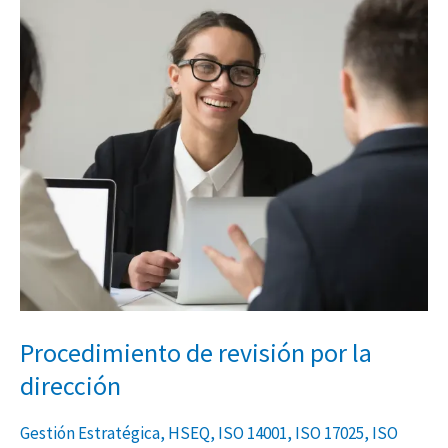
por
la
dirección
Procedimiento de revisión por la
dirección
Gestión Estratégica
,
HSEQ
,
ISO 14001
,
ISO 17025
,
ISO