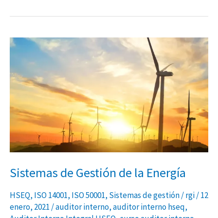
Sistemas
de
Gestión
de
la
Energía
Sistemas de Gestión de la Energía
HSEQ
,
ISO 14001
,
ISO 50001
,
Sistemas de gestión
/
rgi
/
12
enero, 2021
/
auditor interno
,
auditor interno hseq
,