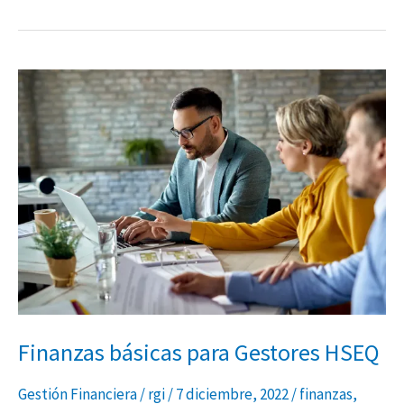
Finanzas
básicas
para
Gestores
HSEQ
Finanzas básicas para Gestores HSEQ
Gestión Financiera
/
rgi
/
7 diciembre, 2022
/
finanzas
,