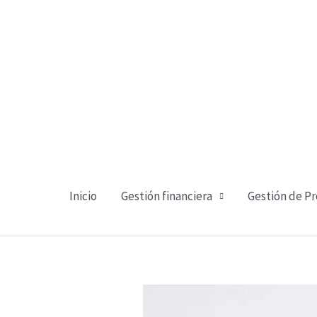
Ir
al
contenido
Inicio
Gestión financiera
Gestión de P
:
Cómo