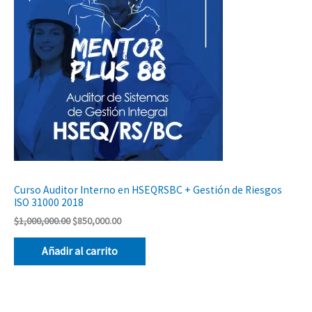
$1,000,000.00.
$850,000.00.
Ofer
Curso Auditor Interno en HSEQRSBC + Gestión de Riesgos
ISO 31000 2018
$
1,000,000.00
$
850,000.00
Añadir al carrito