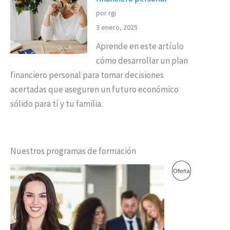
por rgi
3 enero, 2025
Aprende en este artíulo
cómo desarrollar un plan
financiero personal para tomar decisiones
acertadas que aseguren un futuro económico
sólido para tí y tu familia.
Nuestros programas de formación
El
El
Producto
Oferta
precio
precio
original
actual
En
era:
es:
$1,700,000.00.
$1,600,000.00.
Oferta