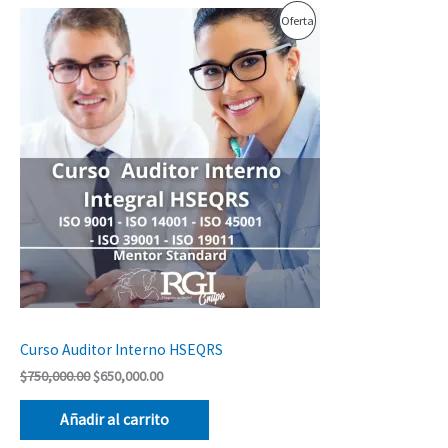
El
El
Producto
Oferta
precio
precio
original
actual
En
era:
es:
$750,000.00.
$650,000.00.
Oferta
Curso Auditor Interno HSEQRS
$
750,000.00
$
650,000.00
Añadir al carrito