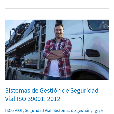
Sistemas
de
Gestión
de
Seguridad
Vial
ISO
39001:
2012
Sistemas de Gestión de Seguridad
Vial ISO 39001: 2012
ISO 39001
,
Seguridad Vial
,
Sistemas de gestión
/
rgi
/
6