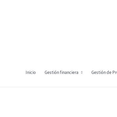
Ir
al
contenido
Inicio
Gestión financiera
Gestión de P