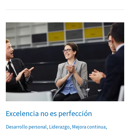
Excelencia
no
es
perfección
Excelencia no es perfección
Desarrollo personal
,
Liderazgo
,
Mejora continua
,