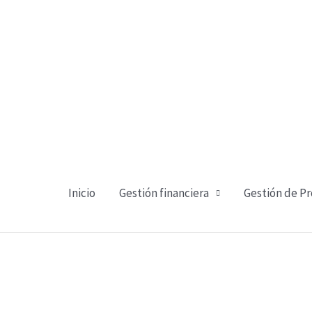
Ir
al
contenido
Inicio
Gestión financiera
Gestión de P