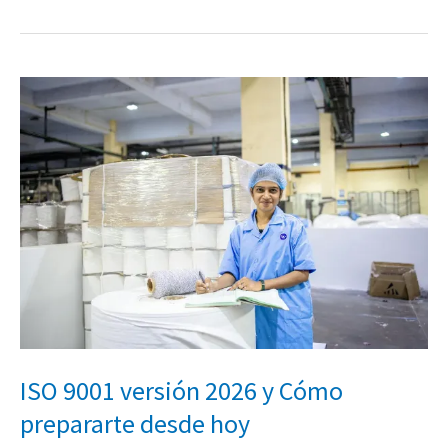
ISO
9001
versión
2026
y
Cómo
prepararte
desde
hoy
ISO 9001 versión 2026 y Cómo
prepararte desde hoy