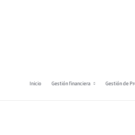
Ir
al
contenido
Inicio
Gestión financiera
Gestión de P