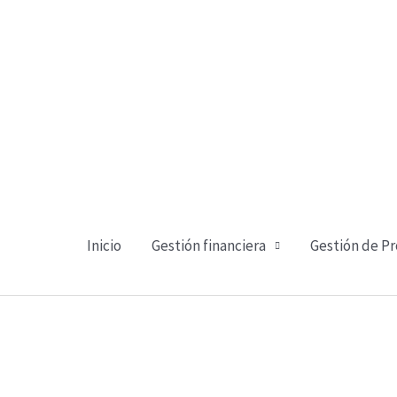
Ir
al
contenido
Inicio
Gestión financiera
Gestión de P